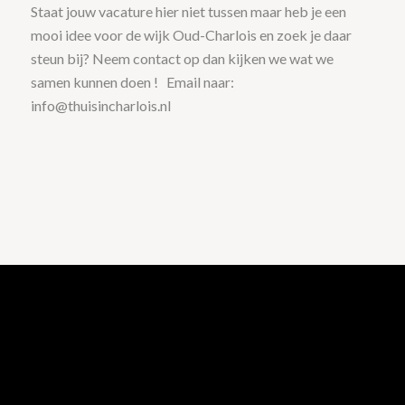
Staat jouw vacature hier niet tussen maar heb je een
mooi idee voor de wijk Oud-Charlois en zoek je daar
steun bij? Neem contact op dan kijken we wat we
samen kunnen doen ! Email naar:
info@thuisincharlois.nl