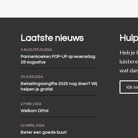
Laatste nieuws
Hulp
3 AUGUSTUS 2026
Heb je 
Pannenkoeken POP-UP op woensdag
luister
26 augustus
wat dan
30 JUNI 2026
Belastingaangifte 2025 nog doen? Wij
Klik hi
helpen je gratis!
27 MEI 2026
Welkom Ditta!
22 APRIL 2026
Beter een goede buur!