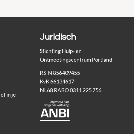
Juridisch
Stichting Hulp- en
Ontmoetingscentrum Portland
RSIN 856409455
KvK 66134617
NL68 RABO 0311 225 756
f in je