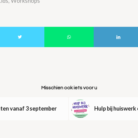
ids
,
Workshops
Misschien ook iets voor u
iten vanaf 3 september
Hulp bij huiswer