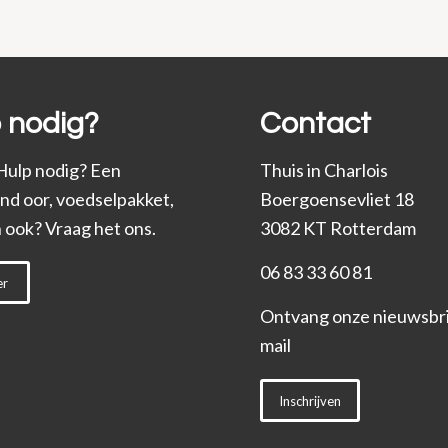
 nodig?
Contact
Hulp nodig? Een
Thuis in Charlois
end oor, voedselpakket,
Boergoensevliet 18
 ook? Vraag het ons.
3082 KT Rotterdam
06 83 33 60 81
er
Ontvang onze nieuwsbrie
mail
Inschrijven