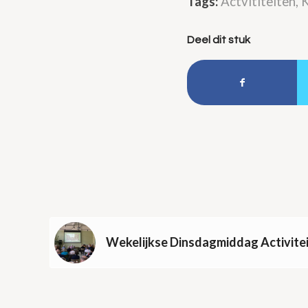
Tags:
Actvititeiten
,
K
Deel dit stuk
Wekelijkse Dinsdagmiddag Activite