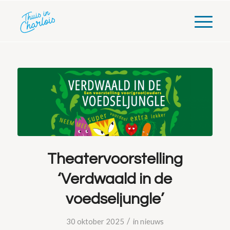
Theatervoorstelling
‘Verdwaald in de
voedseljungle’
/
30 oktober 2025
in
nieuws